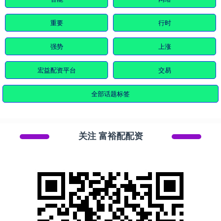
重要
行时
强势
上涨
宏益配资平台
交易
全部话题标签
关注 富裕配配资