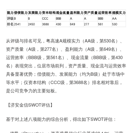
从评级与排名可见，粤高速A规模实力（AA级，第530名）、
资产质量（A级，第277名）、盈利能力（A级，第649名）、
运营效率（BBB级，第561名）、现金流量（BBB级，第430
名）表现突出，位居市场前列，资产质量、现金流与运营效率
具备显著优势；偿债能力、发展能力（均为B级）处于市场中
等水平；仅资本结构（CCC级，第3688名）排名相对靠后，
是公司竞争力的主要短板。
【济安金信SWOT评估】
基于对上述八项能力的综合分析，得出如下SWOT评估：