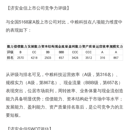
【济安金信上市公司竞争力评级】
与全国5168家A股上市公司对比，中粮科技在八项能力维度中
的表现如下：
从评级与排名可见，中粮科技运营效率（A级，第316名）、
规模实力（A级，第867名）、现金流量（BBB级，第657名）
表现突出，位居市场前列，周转效率、业务体量与现金流创造
能力具备明显优势；偿债能力、资本结构处于市场中等水平；
发展能力、盈利能力、资产质量排名靠后，是公司竞争力的主
要短板。
【济安金信SWOT评估】