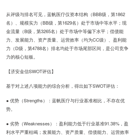
从评级与排名可见，蓝帆医疗仅资本结构（BBB级，第1862
名）、规模实力（BB级，第1629名）处于市场中等水平；现
金流量（B级，第3265名）处于市场中等偏下水平；偿债能
力、发展能力、资产质量、运营效率（均为CC级）、盈利能
力（D级，第4788名）排名均处于市场尾部区间，是公司竞争
力的核心短板。
【济安金信SWOT评估】
基于对上述八项能力的综合分析，得出如下SWOT评估：
● 优势（Strengths）：蓝帆医疗与行业基准相比，不存在优
势。
● 劣势（Weaknesses）：盈利能力低于行业基准91.38%，盈
利水平严重枯竭；发展能力、资产质量、偿债能力、运营效率