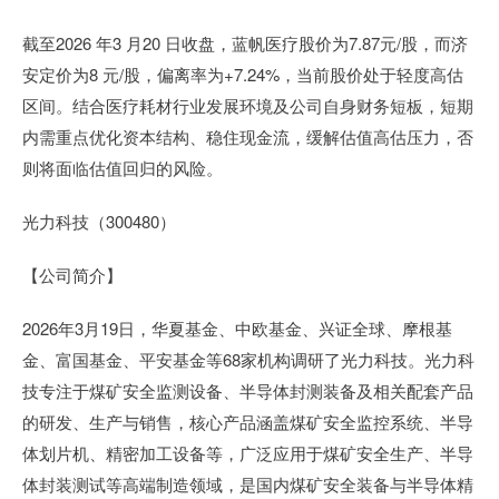
截至2026 年3 月20 日收盘，蓝帆医疗股价为7.87元/股，而济
安定价为8 元/股，偏离率为+7.24%，当前股价处于轻度高估
区间。结合医疗耗材行业发展环境及公司自身财务短板，短期
内需重点优化资本结构、稳住现金流，缓解估值高估压力，否
则将面临估值回归的风险。
光力科技（300480）
【公司简介】
2026年3月19日，华夏基金、中欧基金、兴证全球、摩根基
金、富国基金、平安基金等68家机构调研了光力科技。光力科
技专注于煤矿安全监测设备、半导体封测装备及相关配套产品
的研发、生产与销售，核心产品涵盖煤矿安全监控系统、半导
体划片机、精密加工设备等，广泛应用于煤矿安全生产、半导
体封装测试等高端制造领域，是国内煤矿安全装备与半导体精