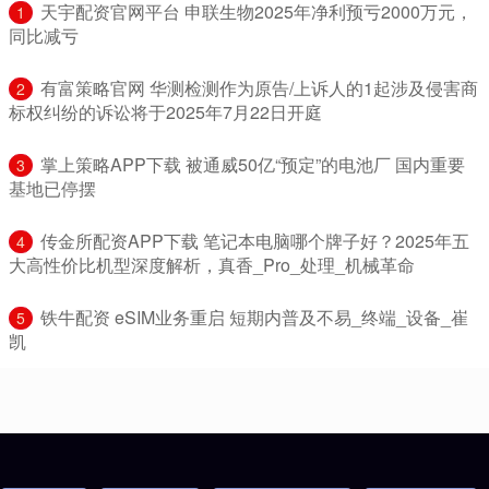
​天宇配资官网平台 申联生物2025年净利预亏2000万元，
1
同比减亏
​有富策略官网 华测检测作为原告/上诉人的1起涉及侵害商
2
标权纠纷的诉讼将于2025年7月22日开庭
​掌上策略APP下载 被通威50亿“预定”的电池厂 国内重要
3
基地已停摆
​传金所配资APP下载 笔记本电脑哪个牌子好？2025年五
4
大高性价比机型深度解析，真香_Pro_处理_机械革命
​铁牛配资 eSIM业务重启 短期内普及不易_终端_设备_崔
5
凯