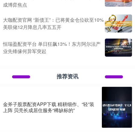
成博弈焦点
大咖配资官网 “新债王”：已将黄金仓位砍至10%
美联储12月降息几率五五开
恒瑞盈配资平台 单日狂飙13%！东方阿尔法产
业先锋缘何异军突起
推荐资讯
金斧子股票配资APP下载 精耕细作、“轻”装
上阵 贝壳长成居住服务“稀缺标的”