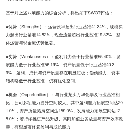
基于对上述八项能力的综合分析，得出如下SWOT评估：
●优势（Strengths）：运营效率超出行业基准41.34%，规模实
力超出行业基准14.82%，现金流量超出行业基准19.32%，整
体运营与现金流优势显著。
●劣势（Weaknesses）：盈利能力低于行业基准55.40%，发
展能力低于行业基准56.19%，资产质量低于行业基准40.3
9%，盈利、成长与资产质量存在明显短板；偿债能力、资本
结构略低于行业基准，仍有优化空间。
●机会（Opportunities）：与行业龙头万华化学及行业基准相
比，公司多项能力提升空间较大。其中盈利能力拓展空间达20
1.0%，资产质量拓展空间达159.0%，发展能力拓展空间达12
8.0%；若持续推进产品升级、高附加值业务放量与资产效率改
善，有望显著修复盈利与成长能力。