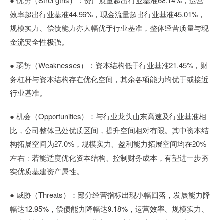
● 优势（Strengths）：资产质量超出行业基准68.14%，运营
效率超出行业基准44.96%，现金流量超出行业基准45.01%，
规模实力、偿债能力亦大幅优于行业基准，整体经营质量与现
金流安全性极强。
● 弱势（Weaknesses）：资本结构低于行业基准21.45%，财
务杠杆与资本结构存在优化空间，其余各项能力均优于或接近
行业基准。
● 机会（Opportunities）：与行业龙头山东高速及行业基准相
比，公司整体已处优质区间，提升空间相对有限。其中资本结
构拓展空间为27.0%，规模实力、盈利能力拓展空间均在20%
左右；若能适度优化资本结构、控制财务成本，有望进一步夯
实优质基建资产属性。
● 威胁（Threats）：部分经营指标出现小幅回落，发展能力降
幅达12.95%，偿债能力降幅达9.18%，运营效率、规模实力、