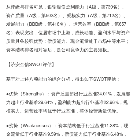
从评级与排名可见，银轮股份盈利能力（A级，第739名）、
资产质量（A级，第502名）、规模实力（A级，第712名）、
发展能力（BBB级，第416名）、运营效率（BBB级，第657
名）表现突出，位居市场中上游，成长动能、盈利水平与资产
质量具备较强优势；偿债能力、现金流量处于市场中等水平；
资本结构排名相对靠后，是公司竞争力的主要短板。
【济安金信SWOT评估】
基于对上述八项能力的综合分析，得出如下SWOT评估：
●优势（Strengths）：资产质量超出行业基准34.01%，发展能
力超出行业基准29.64%，盈利能力超出行业基准22.96%，规
模实力、运营效率均优于行业基准，整体经营质量优异。
●劣势（Weaknesses）：资本结构低于行业基准11.38%，现
金流量低于行业基准9.59%，偿债能力低于行业基准6.48%，