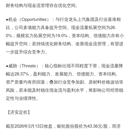
财务结构与现金流管理存在优化空间。
●机会（Opportunities）：与行业龙头上汽集团及行业基准相
比，公司多项能力具备提升空间。现金流量拓展空间为26.
0%，规模实力拓展空间为19.0%，资本结构、偿债能力亦有小
幅提升空间；若持续优化财务结构、改善现金流管理，有望进
一步提升综合竞争力。
●威胁（Threats）：核心指标出现不同程度下滑，现金流量降
幅达28.37%，盈利能力、发展能力、偿债能力、资本结构、
资产质量均有所回落；叠加行业竞争加剧、原材料价格波动等
风险，若未能及时稳住现金流与盈利水平，将影响公司经营稳
定性与业绩弹性。
【济安定价】
截至2026年3月13日收盘，银轮股份股价为43.36元/股，而济