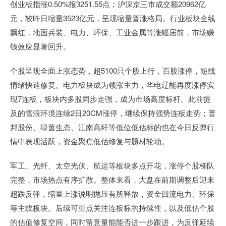
创业板指涨0.50%报3251.55点；沪深京三市成交额20962亿
元，较昨日缩量3523亿元，呈现缩量普涨格局。行业板块全线
飘红，地面兵装、电力、环保、工业金属等涨幅居前，市场赚
钱效应显著回升。
个股呈现全面上涨态势，超5100只个股上行，百股涨停，短线
情绪快速修复。电力板块成为领涨主力，华电辽能再度涨停实
现7连板，板块内多股同步走强，成为市场高度标杆。此前提
及的雪浪环境连续2日20CM涨停，继续保持强势连板走势；普
邦股份、绿茵生态、江南高纤等低位低估标的也在今日反弹行
情中表现活跃，资金聚焦低估修复与题材轮动。
军工、光纤、太空光伏、航运等板块多点开花，涨停个股梯队
完整，市场热点有序扩散。整体来看，大盘在前期调整后迎来
超跌反弹，缩量上涨说明抛压有所释放，资金回流电力、环保
等主线板块。后续可重点关注连板标的持续性，以及低估个股
的估值修复空间，同时留意量能能否进一步跟进，为反弹延续