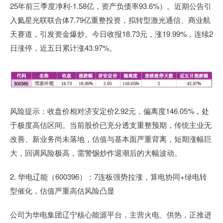
25年前三季度净利-1.58亿，资产负债率93.6%）。近期公告引
入氦星光联联合体7.79亿重整投资，拟转型激光通信、商业航
天赛道，引发资金爆炒。今日收报18.73元，涨19.99%，连续2
日涨停，近五日累计涨43.97%。
风险提示：收盘价相对济安定价2.92元，偏离度146.05%，处
于极度高估区间。当前股价已充分透支重整预期，传统主业无
改善、新业务尚未落地，估值与基本面严重背离，短期涨幅巨
大，回调风险极高，需警惕炒作退潮后的大幅波动。
2. 华电辽能（600396）：7连板强势拉涨，算电协同+绿电转
型催化，估值严重高估风险凸显
公司为华电集团辽宁核心能源平台，主营火电、供热，正推进