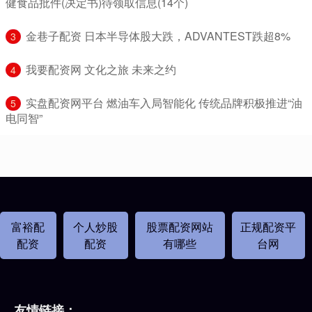
健食品批件(决定书)待领取信息(14个)
​金巷子配资 日本半导体股大跌，ADVANTEST跌超8%
3
​我要配资网 文化之旅 未来之约
4
​实盘配资网平台 燃油车入局智能化 传统品牌积极推进“油
5
电同智”
富裕配
个人炒股
股票配资网站
正规配资平
配资
配资
有哪些
台网
友情链接：