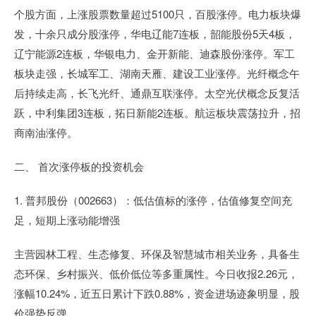
个股方面，上涨股票数量超过5100只，百股涨停。电力板块爆
发，十余只成分股涨停，华电辽能7连板，韶能股份5天4板，
辽宁能源2连板，华银电力、金开新能、迪森股份涨停。军工
板块走强，长城军工、湖南天雁、建设工业涨停。光纤概念午
后持续走高，长飞光纤、通鼎互联涨停。太空光伏概念反复活
跃，中利集团3连板，拓日新能2连板。航运板块震荡拉升，招
商南油涨停。
二、 首次涨停板的投资机会
1. 普邦股份（002663）：低估值标的涨停，估值修复空间充
足，短期上涨动能增强
主营园林工程、生态修复、环保及智慧城市相关业务，具备生
态环保、乡村振兴、低价低位等多重属性。今日收报2.26元，
涨幅10.24%，近五日累计下跌0.88%，资金进场迹象明显，股
价强势反弹。