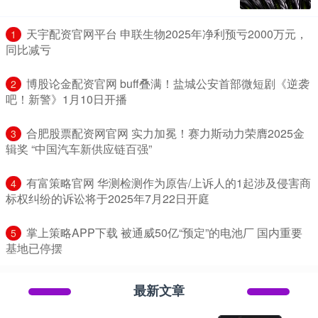
​天宇配资官网平台 申联生物2025年净利预亏2000万元，
1
同比减亏
​博股论金配资官网 buff叠满！盐城公安首部微短剧《逆袭
2
吧！新警》1月10日开播
​合肥股票配资网官网 实力加冕！赛力斯动力荣膺2025金
3
辑奖 “中国汽车新供应链百强”
​有富策略官网 华测检测作为原告/上诉人的1起涉及侵害商
4
标权纠纷的诉讼将于2025年7月22日开庭
​掌上策略APP下载 被通威50亿“预定”的电池厂 国内重要
5
基地已停摆
最新文章