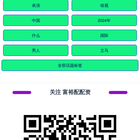
表演
歧视
中国
2024年
什么
国际
男人
立马
全部话题标签
关注 富裕配配资