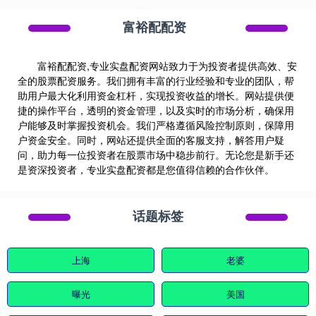
富裕配配资
富裕配配资,专业实盘配资网站致力于为投资者提供高效、安
全的股票配资服务。我们拥有丰富的行业经验和专业的团队，帮
助用户最大化利用资金杠杆，实现投资收益的增长。网站提供便
捷的操作平台，透明的资金管理，以及实时的市场分析，确保用
户能够及时掌握投资机会。我们严格遵循风险控制原则，保障用
户资金安全。同时，网站还提供全面的客服支持，解答用户疑
问，助力每一位投资者在股票市场中稳步前行。无论您是新手还
是资深投资者，专业实盘配资都是您值得信赖的合作伙伴。
话题标签
上海
老婆
曝光
美国