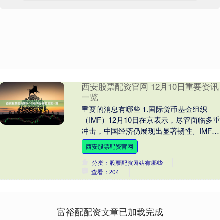
西安股票配资官网 12月10日重要资讯
一览
重要的消息有哪些 1.国际货币基金组织
（IMF）12月10日在京表示，尽管面临多重
冲击，中国经济仍展现出显著韧性。IMF预
计2025年中国经济增速将达5%，较今....
西安股票配资官网
分类：股票配资网站有哪些
查看：204
富裕配配资文章已加载完成