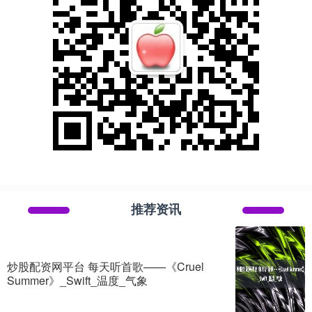
推荐资讯
炒股配资网平台 每天听首歌——《Cruel
Summer》_Swift_温度_气象