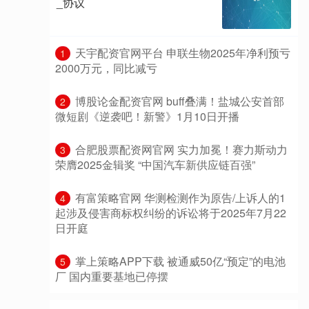
_协议
​天宇配资官网平台 申联生物2025年净利预亏
1
2000万元，同比减亏
​博股论金配资官网 buff叠满！盐城公安首部
2
微短剧《逆袭吧！新警》1月10日开播
​合肥股票配资网官网 实力加冕！赛力斯动力
3
荣膺2025金辑奖 “中国汽车新供应链百强”
​有富策略官网 华测检测作为原告/上诉人的1
4
起涉及侵害商标权纠纷的诉讼将于2025年7月22
日开庭
​掌上策略APP下载 被通威50亿“预定”的电池
5
厂 国内重要基地已停摆