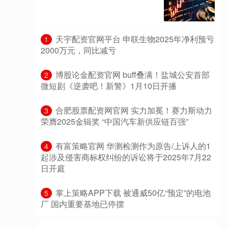
​天宇配资官网平台 申联生物2025年净利预亏
1
2000万元，同比减亏
​博股论金配资官网 buff叠满！盐城公安首部
2
微短剧《逆袭吧！新警》1月10日开播
​合肥股票配资网官网 实力加冕！赛力斯动力
3
荣膺2025金辑奖 “中国汽车新供应链百强”
​有富策略官网 华测检测作为原告/上诉人的1
4
起涉及侵害商标权纠纷的诉讼将于2025年7月22
日开庭
​掌上策略APP下载 被通威50亿“预定”的电池
5
厂 国内重要基地已停摆