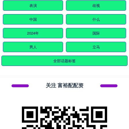
表演
歧视
中国
什么
2024年
国际
男人
立马
全部话题标签
关注 富裕配配资