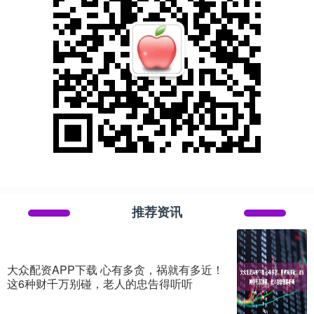
推荐资讯
大众配资APP下载 心有多贪，祸就有多近！
这6种财千万别碰，老人的忠告得听听