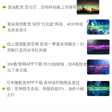
原油配资 昆仑芯，启动科创板上市辅导
黄金期货配资 深圳“日光盘”再现，40分钟卖
光所有房子
线上股票配资官网 险资一季度布局曝光！扫
货银行及同业等红利股
360配资网APP下载 5512份财报，给A股投资
拉了条主线
可米隆配资APP下载 美伊谈判预期反复拉
锯，亚洲股市走低、韩股跌超3%，油价小幅
上行