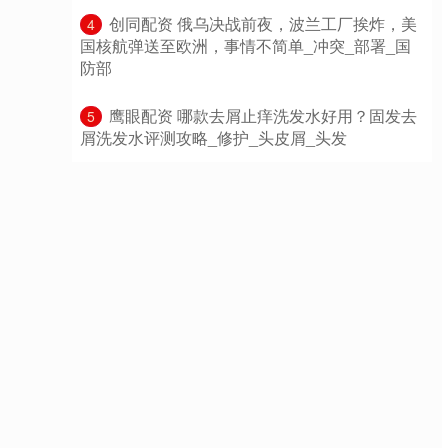
​创同配资 俄乌决战前夜，波兰工厂挨炸，美
4
国核航弹送至欧洲，事情不简单_冲突_部署_国
防部
​鹰眼配资 哪款去屑止痒洗发水好用？固发去
5
屑洗发水评测攻略_修护_头皮屑_头发