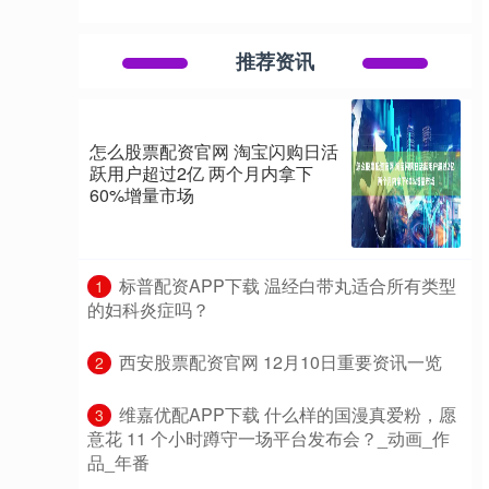
推荐资讯
怎么股票配资官网 淘宝闪购日活
跃用户超过2亿 两个月内拿下
60%增量市场
​标普配资APP下载 温经白带丸适合所有类型
1
的妇科炎症吗？
​西安股票配资官网 12月10日重要资讯一览
2
​维嘉优配APP下载 什么样的国漫真爱粉，愿
3
意花 11 个小时蹲守一场平台发布会？_动画_作
品_年番