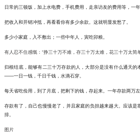
日常的三顿饭，加上水电费，手机费用，走亲访友的费用等，一
把收入和开销冲抵，再看看你有多少余款。这就明显发愁了。
多少小家庭，入不敷出；一些中年人，寅吃卯粮。
有人忍不住感慨：“挣三十万不难，存三十万太难，花三十万太简单
归根结底，能够有二三十万存款的人，大部分是没有什么通天的
——一日一钱，千日千钱，水滴石穿。
每天省吃俭用，到了月底，把剩下的钱，存起来。一年存款两万
存款有了，自己也慢慢老了，并且家庭的负担越来越大。应该是
排。
图片