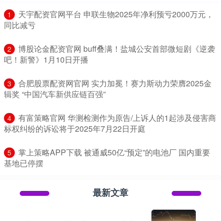
​天宇配资官网平台 申联生物2025年净利预亏2000万元，
1
同比减亏
​博股论金配资官网 buff叠满！盐城公安首部微短剧《逆袭
2
吧！新警》1月10日开播
​合肥股票配资网官网 实力加冕！赛力斯动力荣膺2025金
3
辑奖 “中国汽车新供应链百强”
​有富策略官网 华测检测作为原告/上诉人的1起涉及侵害商
4
标权纠纷的诉讼将于2025年7月22日开庭
​掌上策略APP下载 被通威50亿“预定”的电池厂 国内重要
5
基地已停摆
最新文章