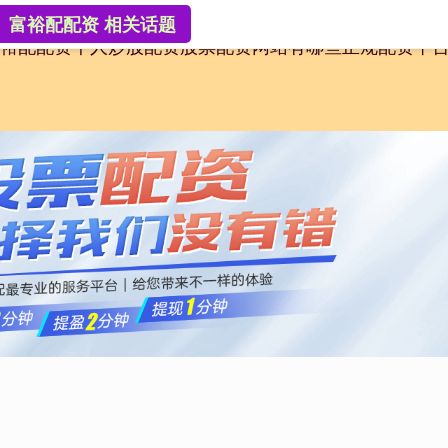
富裕配配资 相关话题
裕配配资
个人炒股配资
股票配资网站有哪些
正规配资平