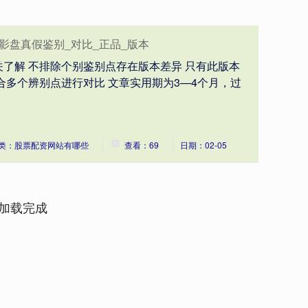
眼影盘真假鉴别_对比_正品_版本
了解 不排除个别鉴别点存在版本差异 只有此版本
合多个辨别点进行对比 文章实用期为3—4个月，过
类：股票配资网站有哪些
查看：69
日期：02-05
加载完成