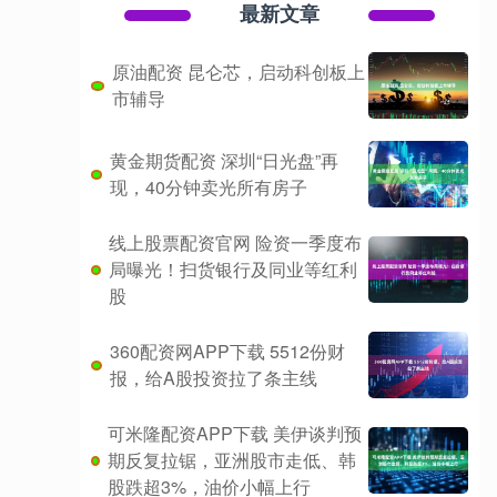
最新文章
原油配资 昆仑芯，启动科创板上
市辅导
黄金期货配资 深圳“日光盘”再
现，40分钟卖光所有房子
线上股票配资官网 险资一季度布
局曝光！扫货银行及同业等红利
股
360配资网APP下载 5512份财
报，给A股投资拉了条主线
可米隆配资APP下载 美伊谈判预
期反复拉锯，亚洲股市走低、韩
股跌超3%，油价小幅上行