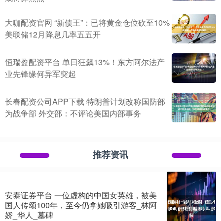
大咖配资官网 “新债王”：已将黄金仓位砍至10%
美联储12月降息几率五五开
恒瑞盈配资平台 单日狂飙13%！东方阿尔法产
业先锋缘何异军突起
长春配资公司APP下载 特朗普计划改称国防部
为战争部 外交部：不评论美国内部事务
推荐资讯
安泰证券平台 一位虚构的中国女英雄，被美
国人传颂100年，至今仍拿她吸引游客_林阿
娇_华人_墓碑