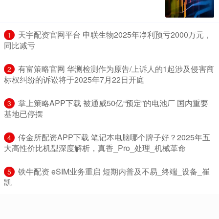
​天宇配资官网平台 申联生物2025年净利预亏2000万元，
1
同比减亏
​有富策略官网 华测检测作为原告/上诉人的1起涉及侵害商
2
标权纠纷的诉讼将于2025年7月22日开庭
​掌上策略APP下载 被通威50亿“预定”的电池厂 国内重要
3
基地已停摆
​传金所配资APP下载 笔记本电脑哪个牌子好？2025年五
4
大高性价比机型深度解析，真香_Pro_处理_机械革命
​铁牛配资 eSIM业务重启 短期内普及不易_终端_设备_崔
5
凯