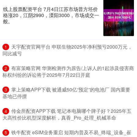
线上股票配资平台 7月4日江苏市场普方坯价
格涨20，江阴2990，溧阳3000，市场成交一
般。
​天宇配资官网平台 申联生物2025年净利预亏2000万元，
1
同比减亏
​有富策略官网 华测检测作为原告/上诉人的1起涉及侵害商
2
标权纠纷的诉讼将于2025年7月22日开庭
​掌上策略APP下载 被通威50亿“预定”的电池厂 国内重要
3
基地已停摆
​传金所配资APP下载 笔记本电脑哪个牌子好？2025年五
4
大高性价比机型深度解析，真香_Pro_处理_机械革命
​铁牛配资 eSIM业务重启 短期内普及不易_终端_设备_崔
5