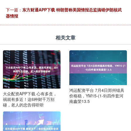
下一篇：
东方财通APP下载 特朗普称美国情报总监搞错伊朗核武
器情报
相关文章
鸿运配资平台 7月4日郑州锚具
大众配资APP下载 心有多贪，
价格稳，YM15-(1-9)四件套河
祸就有多近！这6种财千万别
南鑫荣13.5
碰，老人的忠告得听听