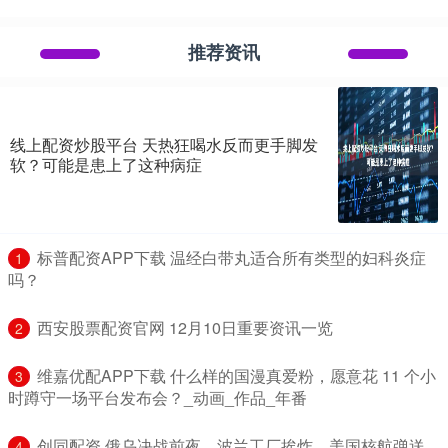
推荐资讯
线上配资炒股平台 天热狂喝水反而更手脚发
软？可能是患上了这种病症
​标普配资APP下载 温经白带丸适合所有类型的妇科炎症
1
吗？
​西安股票配资官网 12月10日重要资讯一览
2
​维嘉优配APP下载 什么样的国漫真爱粉，愿意花 11 个小
3
时蹲守一场平台发布会？_动画_作品_年番
​创同配资 俄乌决战前夜，波兰工厂挨炸，美国核航弹送
4