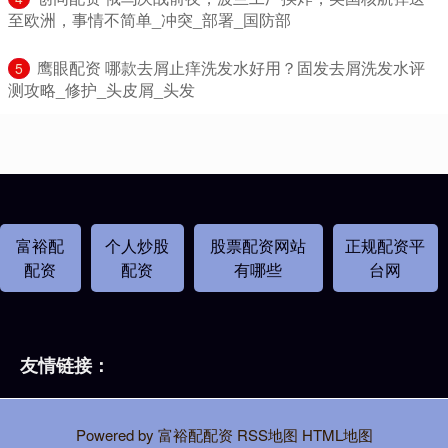
至欧洲，事情不简单_冲突_部署_国防部
​鹰眼配资 哪款去屑止痒洗发水好用？固发去屑洗发水评
5
测攻略_修护_头皮屑_头发
富裕配
个人炒股
股票配资网站
正规配资平
配资
配资
有哪些
台网
友情链接：
Powered by
富裕配配资
RSS地图
HTML地图